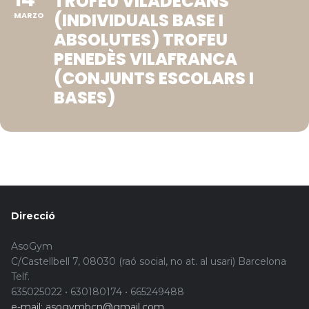
TROFEU VILADECANS
(INDIVIDUALS BASE I
MARZO
ABSOLUTES) TROFEU
PENEDÈS VILAFRANCA
(CONJUNTS ESCOLARS I
BASES)
Direcció
AsoGym
C/Castellbell 7, 08030 (raó social, no at. al usari) Barcelona
Telf.
635025022 • 630180174 • 665249488
e-mail: asogymbcn@gmail.com