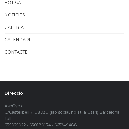
BOTIGA
NOTÍCIES
GALERIA
CALENDARI
CONTACTE
Direcció
AsoGym
C/Castellbell 7, 08030 (raó social, no at. al usari) Barcelona
Telf.
635025022 • 630180174 • 665249488