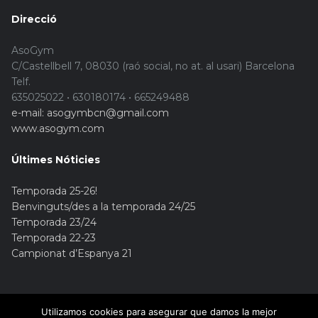
Direcció
AsoGym
C/Castellbell 7, 08030 (raó social, no at. al usari) Barcelona
Telf.
635025022 • 630180174 • 665249488
e-mail: asogymbcn@gmail.com
www.asogym.com
Últimes Nóticies
Temporada 25-26!
Benvinguts/des a la temporada 24/25
Temporada 23/24
Temporada 22-23
Campionat d’Espanya 21
Utilizamos cookies para asegurar que damos la mejor