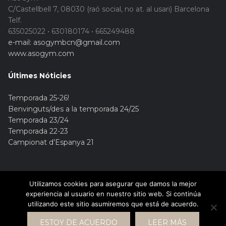
C/Castellbell 7, 08030 (raó social, no at. al usari) Barcelona
Telf.
635025022 • 630180174 • 665249488
e-mail: asogymbcn@gmail.com
www.asogym.com
Últimes Nóticies
Temporada 25-26!
Benvinguts/des a la temporada 24/25
Temporada 23/24
Temporada 22-23
Campionat d’Espanya 21
Utilizamos cookies para asegurar que damos la mejor
experiencia al usuario en nuestro sitio web. Si continúa
utilizando este sitio asumiremos que está de acuerdo.
© Copyright 2015. Asogym
ESTOY DE ACUERDO
LEER MÁS