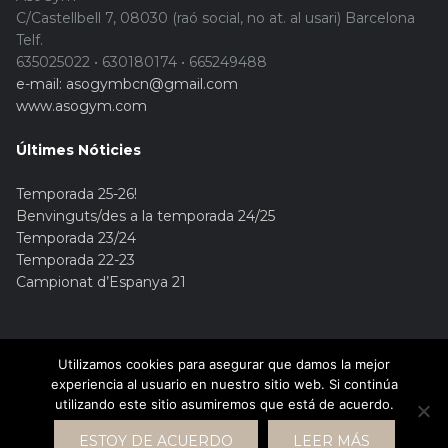
C/Castellbell 7, 08030 (raó social, no at. al usari) Barcelona
Telf.
635025022 • 630180174 • 665249488
e-mail: asogymbcn@gmail.com
www.asogym.com
Últimes Nóticies
Temporada 25-26!
Benvinguts/des a la temporada 24/25
Temporada 23/24
Temporada 22-23
Campionat d’Espanya 21
Utilizamos cookies para asegurar que damos la mejor
experiencia al usuario en nuestro sitio web. Si continúa
utilizando este sitio asumiremos que está de acuerdo.
© Copyright 2015. Asogym
ESTOY DE ACUERDO
LEER MÁS