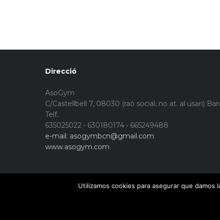
Direcció
AsoGym
C/Castellbell 7, 08030 (raó social, no at. al usari) Ba
Telf.
635025022 • 630180174 • 665249488
e-mail: asogymbcn@gmail.com
www.asogym.com
Utilizamos cookies para asegurar que damos la
© Copyright 2015. Asogym