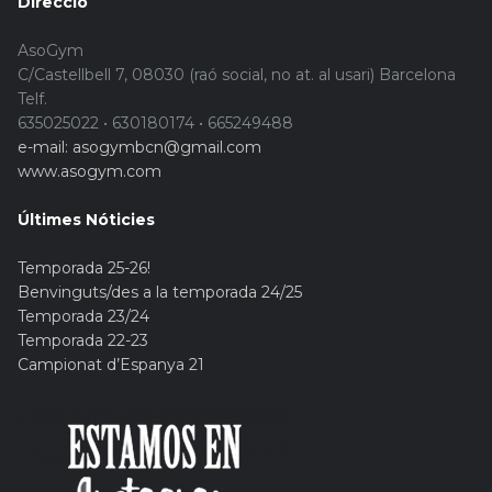
Direcció
AsoGym
C/Castellbell 7, 08030 (raó social, no at. al usari) Barcelona
Telf.
635025022 • 630180174 • 665249488
e-mail: asogymbcn@gmail.com
www.asogym.com
Últimes Nóticies
Temporada 25-26!
Benvinguts/des a la temporada 24/25
Temporada 23/24
Temporada 22-23
Campionat d’Espanya 21