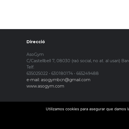
Direcció
AsoGym
C/Castellbell 7, 08030 (raó social, no at. al usari) Ba
Telf.
635025022 • 630180174 • 665249488
e-mail: asogymbcn@gmail.com
www.asogym.com
Utilizamos cookies para asegurar que damos la
© Copyright 2015. Asogym