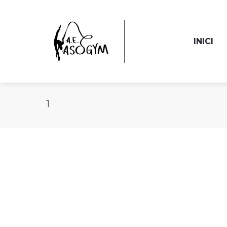
INICI
1