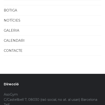
BOTIGA
NOTÍCIES
GALERIA
CALENDARI
CONTACTE
Direcció
AsoGym
C/Castellbell 7, 08030 (raó social, no at. al usari) Barcelona
Telf.