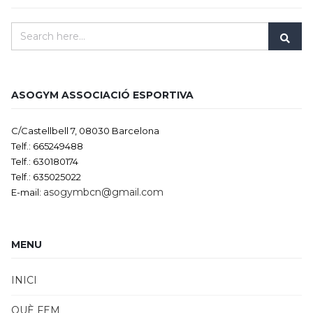
ASOGYM ASSOCIACIÓ ESPORTIVA
C/Castellbell 7, 08030 Barcelona
Telf.: 665249488
Telf.: 630180174
Telf.: 635025022
asogymbcn@gmail.com
E-mail:
MENU
INICI
QUÈ FEM