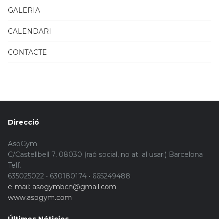
GALERIA
CALENDARI
CONTACTE
Direcció
AsoGym
C/Castellbell 7, 08030 (raó social, no at. al usari) Barcelona
Telf.
635025022 • 630180174 • 665249488
e-mail: asogymbcn@gmail.com
www.asogym.com