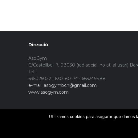
Direcció
AsoGym
C/Castellbell 7, 08030 (raó social, no at. al usari) Ba
Telf.
635025022 • 630180174 • 665249488
e-mail: asogymbcn@gmail.com
www.asogym.com
Utilizamos cookies para asegurar que damos la
© Copyright 2015. Asogym