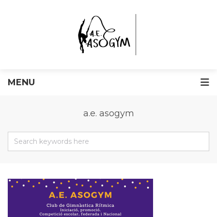
MENU
a.e. asogym