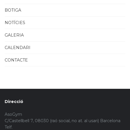
BOTIGA
NOTÍCIES
GALERIA
CALENDARI
CONTACTE
Direcció
AsoGym
C/Castellbell 7, 08030 (raó social, no at. al usari) Barcelona
Telf.