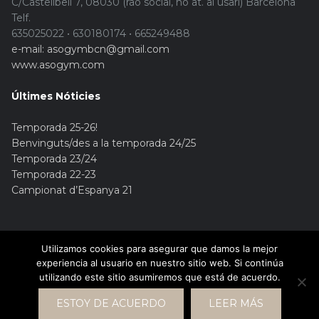
C/Castellbell 7, 08030 (raó social, no at. al usari) Barcelona
Telf.
635025022 • 630180174 • 665249488
e-mail: asogymbcn@gmail.com
www.asogym.com
Últimes Nóticies
Temporada 25-26!
Benvinguts/des a la temporada 24/25
Temporada 23/24
Temporada 22-23
Campionat d’Espanya 21
Utilizamos cookies para asegurar que damos la mejor
experiencia al usuario en nuestro sitio web. Si continúa
utilizando este sitio asumiremos que está de acuerdo.
© Copyright 2015. Asogym
ESTOY DE ACUERDO
LEER MÁS