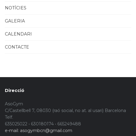
NOTÍCIES
GALERIA
CALENDARI
CONTACTE
Direcció
AsoGym
C/Castellbell 7, 08030 (raó social, no at. al usari) Barcelona
Telf.
635025022 • 630180174 • 665249488
e-mail: asogymbcn@gmail.com