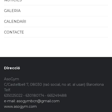
NOTÍCIES
GALERIA
CALENDARI
CONTACTE
Direcció
AsoGym
C/Castellbell 7, 08030 (raó social, no at. al usari) Barcelona
Telf.
635025022 • 630180174 • 665249488
e-mail: asogymbcn@gmail.com
www.asogym.com