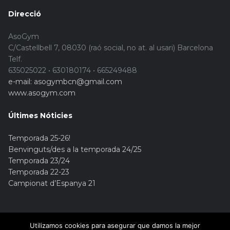
Direcció
AsoGym
C/Castellbell 7, 08030 (raó social, no at. al usari) Barcelona
Telf.
635025022 • 630180174 • 665249488
e-mail: asogymbcn@gmail.com
www.asogym.com
Últimes Nóticies
Temporada 25-26!
Benvinguts/des a la temporada 24/25
Temporada 23/24
Temporada 22-23
Campionat d’Espanya 21
Utilizamos cookies para asegurar que damos la mejor