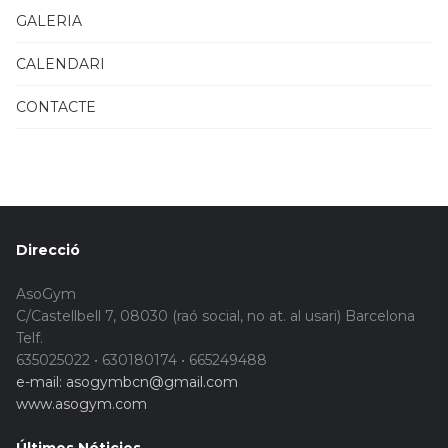
GALERIA
CALENDARI
CONTACTE
Direcció
AsoGym
C/Castellbell 7, 08030 (raó social, no at. al usari) Barcelona
Telf.
635025022 • 630180174 • 665249488
e-mail: asogymbcn@gmail.com
www.asogym.com