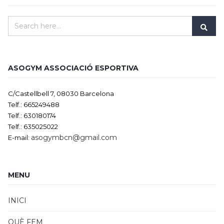
ASOGYM ASSOCIACIÓ ESPORTIVA
C/Castellbell 7, 08030 Barcelona
Telf.: 665249488
Telf.: 630180174
Telf.: 635025022
asogymbcn@gmail.com
E-mail:
MENU
INICI
QUÈ FEM