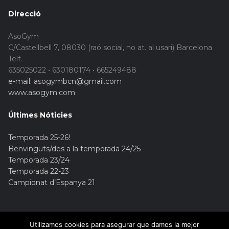
Direcció
AsoGym
C/Castellbell 7, 08030 (raó social, no at. al usari) Barcelona
Telf.
635025022 • 630180174 • 665249488
e-mail: asogymbcn@gmail.com
www.asogym.com
Últimes Nóticies
Temporada 25-26!
Benvinguts/des a la temporada 24/25
Temporada 23/24
Temporada 22-23
Campionat d’Espanya 21
Utilizamos cookies para asegurar que damos la mejor