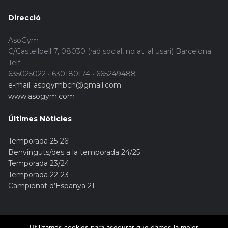
Direcció
AsoGym
C/Castellbell 7, 08030 (raó social, no at. al usari) Barcelona
Telf.
635025022 • 630180174 • 665249488
e-mail: asogymbcn@gmail.com
www.asogym.com
Últimes Nóticies
Temporada 25-26!
Benvinguts/des a la temporada 24/25
Temporada 23/24
Temporada 22-23
Campionat d’Espanya 21
Utilizamos cookies para asegurar que damos la mejor