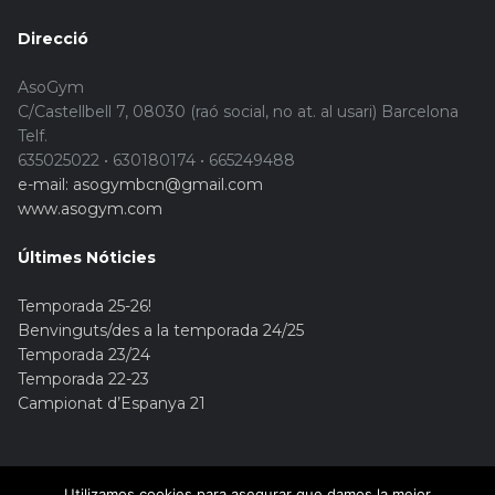
Direcció
AsoGym
C/Castellbell 7, 08030 (raó social, no at. al usari) Barcelona
Telf.
635025022 • 630180174 • 665249488
e-mail: asogymbcn@gmail.com
www.asogym.com
Últimes Nóticies
Temporada 25-26!
Benvinguts/des a la temporada 24/25
Temporada 23/24
Temporada 22-23
Campionat d’Espanya 21
Utilizamos cookies para asegurar que damos la mejor