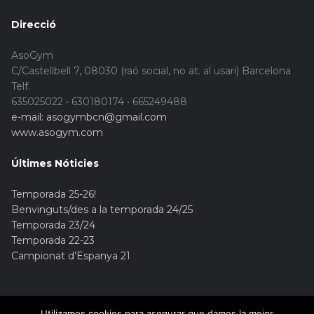
Direcció
AsoGym
C/Castellbell 7, 08030 (raó social, no at. al usari) Barcelona
Telf.
635025022 • 630180174 • 665249488
e-mail: asogymbcn@gmail.com
www.asogym.com
Últimes Nóticies
Temporada 25-26!
Benvinguts/des a la temporada 24/25
Temporada 23/24
Temporada 22-23
Campionat d’Espanya 21
Utilizamos cookies para asegurar que damos la mejor