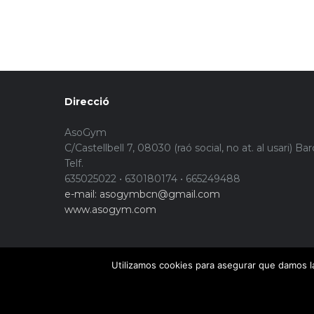
Direcció
AsoGym
C/Castellbell 7, 08030 (raó social, no at. al usari) Ba
Telf.
635025022 • 630180174 • 665249488
e-mail: asogymbcn@gmail.com
www.asogym.com
Utilizamos cookies para asegurar que damos la
© Copyright 2015. Asogym