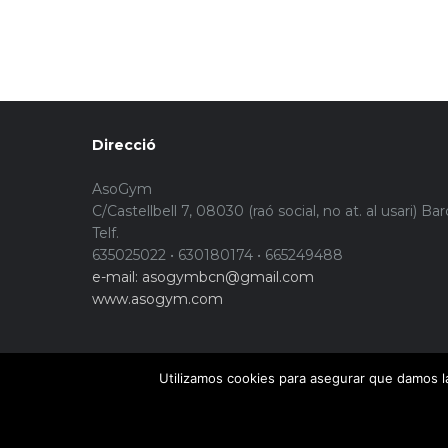
Direcció
AsoGym
C/Castellbell 7, 08030 (raó social, no at. al usari) Ba
Telf.
635025022 • 630180174 • 665249488
e-mail: asogymbcn@gmail.com
www.asogym.com
Utilizamos cookies para asegurar que damos la
© Copyright 2015. Asogym