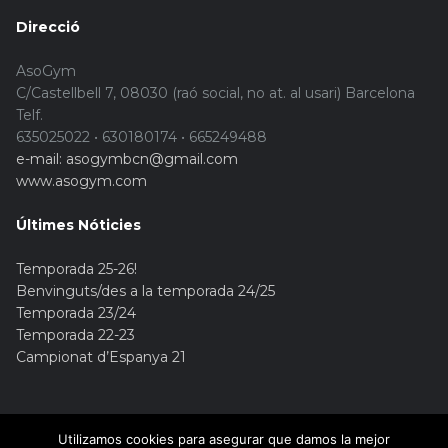
Direcció
AsoGym
C/Castellbell 7, 08030 (raó social, no at. al usari) Barcelona
Telf.
635025022 • 630180174 • 665249488
e-mail: asogymbcn@gmail.com
www.asogym.com
Últimes Nóticies
Temporada 25-26!
Benvinguts/des a la temporada 24/25
Temporada 23/24
Temporada 22-23
Campionat d’Espanya 21
Utilizamos cookies para asegurar que damos la mejor