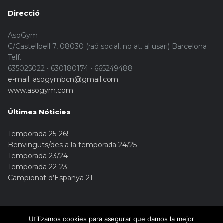
Direcció
AsoGym
C/Castellbell 7, 08030 (raó social, no at. al usari) Barcelona
Telf.
635025022 • 630180174 • 665249488
e-mail: asogymbcn@gmail.com
www.asogym.com
Últimes Nóticies
Temporada 25-26!
Benvinguts/des a la temporada 24/25
Temporada 23/24
Temporada 22-23
Campionat d’Espanya 21
Utilizamos cookies para asegurar que damos la mejor