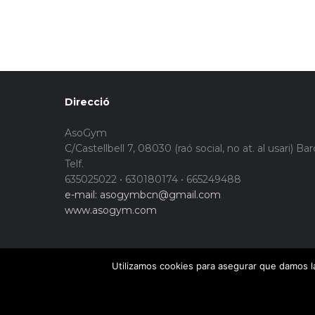
Direcció
AsoGym
C/Castellbell 7, 08030 (raó social, no at. al usari) Ba
Telf.
635025022 • 630180174 • 665249488
e-mail: asogymbcn@gmail.com
www.asogym.com
Utilizamos cookies para asegurar que damos la
© Copyright 2015. Asogym