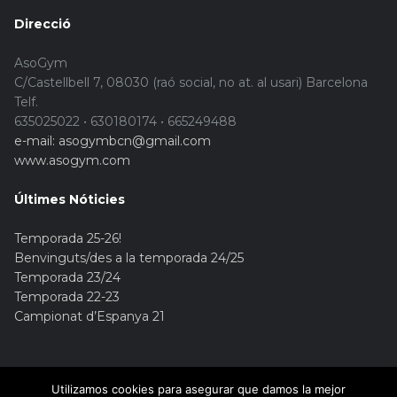
Direcció
AsoGym
C/Castellbell 7, 08030 (raó social, no at. al usari) Barcelona
Telf.
635025022 • 630180174 • 665249488
e-mail: asogymbcn@gmail.com
www.asogym.com
Últimes Nóticies
Temporada 25-26!
Benvinguts/des a la temporada 24/25
Temporada 23/24
Temporada 22-23
Campionat d’Espanya 21
Utilizamos cookies para asegurar que damos la mejor