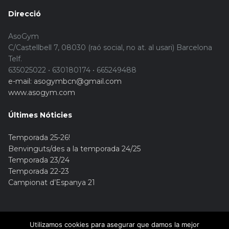
Direcció
AsoGym
C/Castellbell 7, 08030 (raó social, no at. al usari) Barcelona
Telf.
635025022 • 630180174 • 665249488
e-mail: asogymbcn@gmail.com
www.asogym.com
Últimes Nóticies
Temporada 25-26!
Benvinguts/des a la temporada 24/25
Temporada 23/24
Temporada 22-23
Campionat d’Espanya 21
Utilizamos cookies para asegurar que damos la mejor