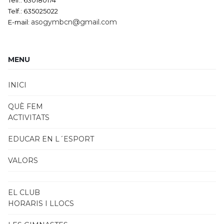
Telf.: 630180174
Telf.: 635025022
asogymbcn@gmail.com
E-mail:
MENU
INICI
QUÈ FEM
ACTIVITATS
EDUCAR EN L´ESPORT
VALORS
EL CLUB
HORARIS I LLOCS