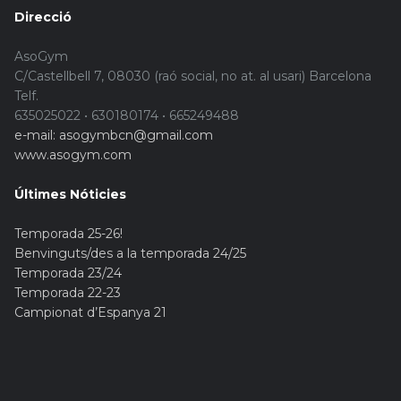
Direcció
AsoGym
C/Castellbell 7, 08030 (raó social, no at. al usari) Barcelona
Telf.
635025022 • 630180174 • 665249488
e-mail: asogymbcn@gmail.com
www.asogym.com
Últimes Nóticies
Temporada 25-26!
Benvinguts/des a la temporada 24/25
Temporada 23/24
Temporada 22-23
Campionat d’Espanya 21