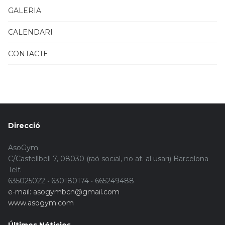
GALERIA
CALENDARI
CONTACTE
Direcció
AsoGym
C/Castellbell 7, 08030 (raó social, no at. al usari) Barcelona
Telf.
635025022 • 630180174 • 665249488
e-mail: asogymbcn@gmail.com
www.asogym.com