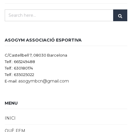
ASOGYM ASSOCIACIÓ ESPORTIVA
C/Castellbell 7, 08030 Barcelona
Telf.: 665249488
Telf.: 630180174
Telf.: 635025022
asogymbcn@gmail.com
E-mail:
MENU
INICI
QUÈ FEM