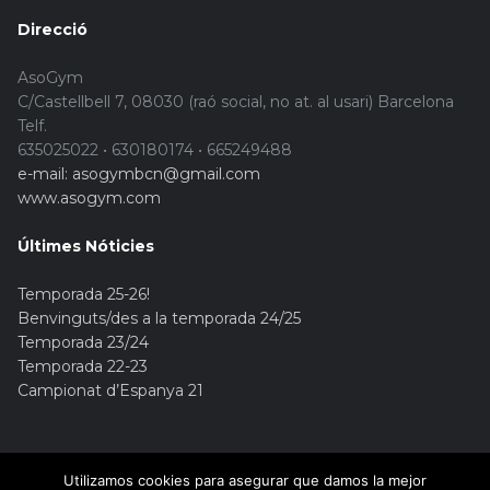
Direcció
AsoGym
C/Castellbell 7, 08030 (raó social, no at. al usari) Barcelona
Telf.
635025022 • 630180174 • 665249488
e-mail: asogymbcn@gmail.com
www.asogym.com
Últimes Nóticies
Temporada 25-26!
Benvinguts/des a la temporada 24/25
Temporada 23/24
Temporada 22-23
Campionat d’Espanya 21
Utilizamos cookies para asegurar que damos la mejor