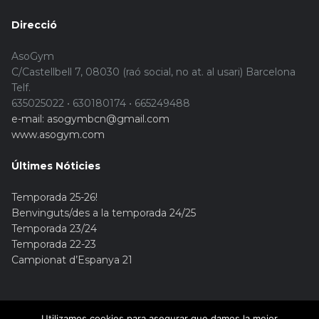
Direcció
AsoGym
C/Castellbell 7, 08030 (raó social, no at. al usari) Barcelona
Telf.
635025022 • 630180174 • 665249488
e-mail: asogymbcn@gmail.com
www.asogym.com
Últimes Nóticies
Temporada 25-26!
Benvinguts/des a la temporada 24/25
Temporada 23/24
Temporada 22-23
Campionat d’Espanya 21
Utilizamos cookies para asegurar que damos la mejor