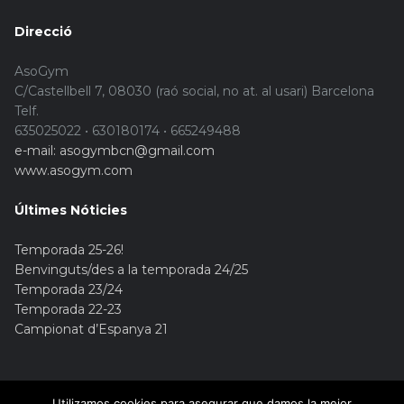
Direcció
AsoGym
C/Castellbell 7, 08030 (raó social, no at. al usari) Barcelona
Telf.
635025022 • 630180174 • 665249488
e-mail: asogymbcn@gmail.com
www.asogym.com
Últimes Nóticies
Temporada 25-26!
Benvinguts/des a la temporada 24/25
Temporada 23/24
Temporada 22-23
Campionat d’Espanya 21
Utilizamos cookies para asegurar que damos la mejor