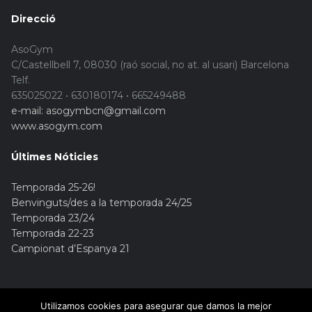
Direcció
AsoGym
C/Castellbell 7, 08030 (raó social, no at. al usari) Barcelona
Telf.
635025022 • 630180174 • 665249488
e-mail: asogymbcn@gmail.com
www.asogym.com
Últimes Nóticies
Temporada 25-26!
Benvinguts/des a la temporada 24/25
Temporada 23/24
Temporada 22-23
Campionat d’Espanya 21
Utilizamos cookies para asegurar que damos la mejor