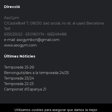
Direcció
AsoGym
C/Castellbell 7, 08030 (raó social, no at. al usari) Barcelona
Telf.
635025022 • 630180174 • 665249488
e-mail: asogymbcn@gmail.com
www.asogym.com
Últimes Nóticies
Temporada 25-26!
Benvinguts/des a la temporada 24/25
Temporada 23/24
Temporada 22-23
Campionat d’Espanya 21
Utilizamos cookies para asegurar que damos la mejor