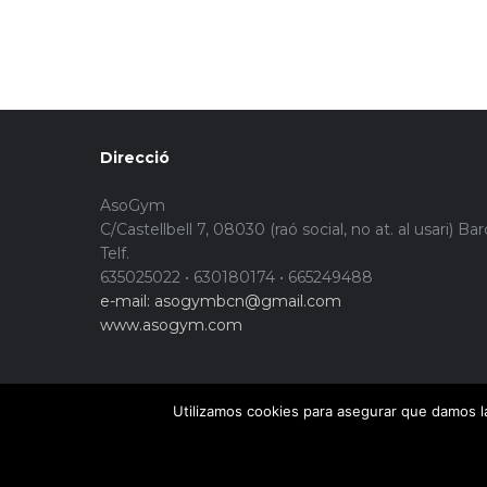
Direcció
AsoGym
C/Castellbell 7, 08030 (raó social, no at. al usari) Ba
Telf.
635025022 • 630180174 • 665249488
e-mail: asogymbcn@gmail.com
www.asogym.com
Utilizamos cookies para asegurar que damos la
© Copyright 2015. Asogym