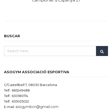
Campionat d’Espanya 21
BUSCAR
ASOGYM ASSOCIACIÓ ESPORTIVA
C/Castellbell 7, 08030 Barcelona
Telf.: 665249488
Telf.: 630180174
Telf.: 635025022
asogymbcn@gmail.com
E-mail: