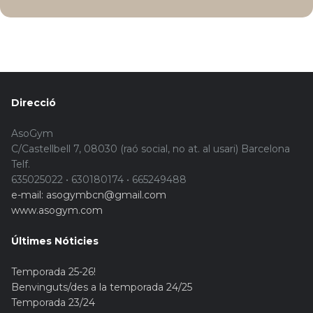
Direcció
AsoGym
C/Castellbell 7, 08030 (raó social, no at. al usari) Barcelona
Telf.
635025022 • 630180174 • 665249488
e-mail: asogymbcn@gmail.com
www.asogym.com
Últimes Nóticies
Temporada 25-26!
Benvinguts/des a la temporada 24/25
Temporada 23/24