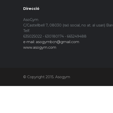
Direcció
AsoGym
C/Castellbell 7, 08030 (raó social, no at. al usari) Ba
Telf.
635025022 • 630180174 • 665249488
e-mail: asogymbcn@gmail.com
www.asogym.com
© Copyright 2015. Asogym