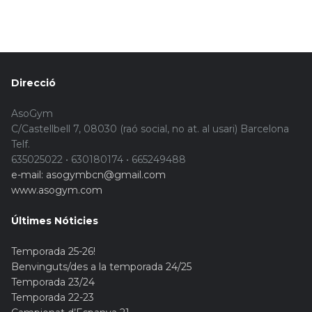
Direcció
AsoGym
C/Castellbell 7, 08030 (raó social, no at. al usari) Barcelona
Telf.
635025022 • 630180174 • 665249488
e-mail: asogymbcn@gmail.com
www.asogym.com
Últimes Nóticies
Temporada 25-26!
Benvinguts/des a la temporada 24/25
Temporada 23/24
Temporada 22-23