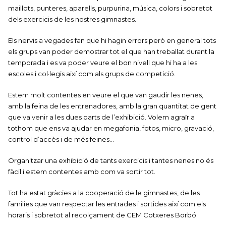
maillots, punteres, aparells, purpurina, música, colors i sobretot
dels exercicis de les nostres gimnastes.
Els nervis a vegades fan que hi hagin errors però en general tots
els grups van poder demostrar tot el que han treballat durant la
temporada i es va poder veure el bon nivell que hi ha a les
escoles i col·legis així com als grups de competició.
Estem molt contentes en veure el que van gaudir les nenes,
amb la feina de les entrenadores, amb la gran quantitat de gent
que va venir a les dues parts de l’exhibició. Volem agraïr a
tothom que ens va ajudar en megafonia, fotos, micro, gravació,
control d’accès i de més feines…
Organitzar una exhibició de tants exercicis i tantes nenes no és
fàcil i estem contentes amb com va sortir tot.
Tot ha estat gràcies a la cooperació de le gimnastes, de les
families que van respectar les entrades i sortides així com els
horaris i sobretot al recolçament de CEM Cotxeres Borbó.