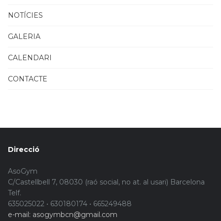
NOTÍCIES
GALERIA
CALENDARI
CONTACTE
Direcció
AsoGym
C/Castellbell 7, 08030 (raó social, no at. al usari) Barcelona
Telf.
635025022 • 630180174 • 665249488
e-mail: asogymbcn@gmail.com