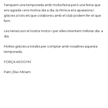
Tanquem una temporada amb molta feina però una feina que
ens agrada i ens motiva dia a dia, la rítmica ens apassiona i
gràcies a tots els que colaboreu amb el club podem fer el que
fem.
Les nenes son el nostre motor i per elles intentem millorar dia a
dia.
Moltes gràcies a tots/es per comptar amb nosaltres aquesta
temporada,
FORÇA ASOGYM
Patri, Elia i Miriam