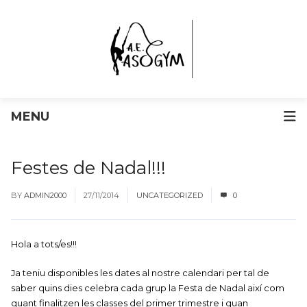
MENU
Festes de Nadal!!!
BY
ADMIN2000
27/11/2014
UNCATEGORIZED
0
Hola a tots/es!!!
Ja teniu disponibles les dates al nostre calendari per tal de
saber quins dies celebra cada grup la Festa de Nadal així com
quant finalitzen les classes del primer trimestre i quan