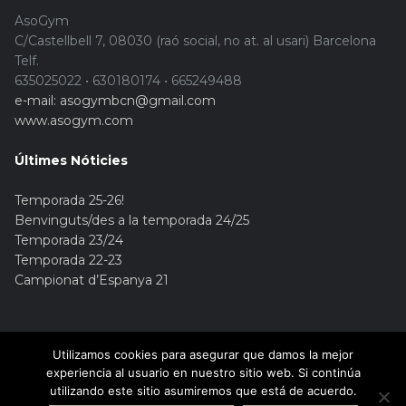
AsoGym
C/Castellbell 7, 08030 (raó social, no at. al usari) Barcelona
Telf.
635025022 • 630180174 • 665249488
e-mail: asogymbcn@gmail.com
www.asogym.com
Últimes Nóticies
Temporada 25-26!
Benvinguts/des a la temporada 24/25
Temporada 23/24
Temporada 22-23
Campionat d’Espanya 21
Utilizamos cookies para asegurar que damos la mejor
experiencia al usuario en nuestro sitio web. Si continúa
utilizando este sitio asumiremos que está de acuerdo.
© Copyright 2015. Asogym