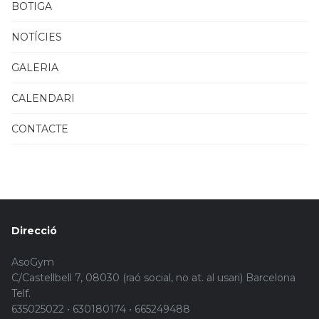
BOTIGA
NOTÍCIES
GALERIA
CALENDARI
CONTACTE
Direcció
AsoGym
C/Castellbell 7, 08030 (raó social, no at. al usari) Barcelona
Telf.
635025022 • 630180174 • 665249488