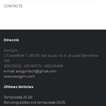
CONTACTE
Direcció
AsoGym
C/Castellbell 7, 08030 (raó social, no at. al usari) Barcelona
Telf.
635025022 • 630180174 • 665249488
e-mail: asogymbcn@gmail.com
www.asogym.com
Últimes Nóticies
Temporada 25-26!
Benvinguts/des a la temporada 24/25