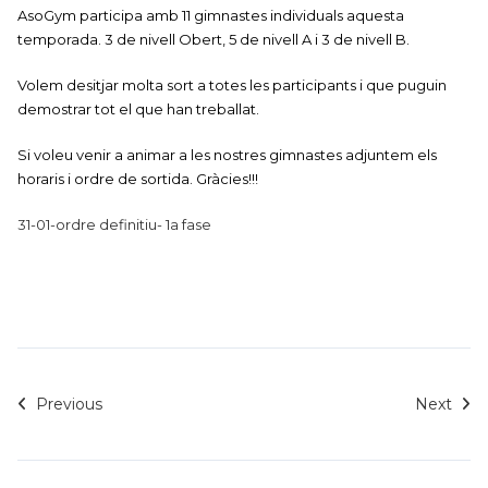
AsoGym participa amb 11 gimnastes individuals aquesta
temporada. 3 de nivell Obert, 5 de nivell A i 3 de nivell B.
Volem desitjar molta sort a totes les participants i que puguin
demostrar tot el que han treballat.
Si voleu venir a animar a les nostres gimnastes adjuntem els
horaris i ordre de sortida. Gràcies!!!
31-01-ordre definitiu- 1a fase
Previous
Next