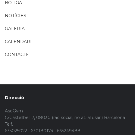
BOTIGA
NOTÍCIES
GALERIA
CALENDARI
CONTACTE
Direcció
AsoGym
C/Castellbell 7, 08030 (raó social, no at. al usari) Barcelona
Telf.
635025022 • 630180174 • 665249488