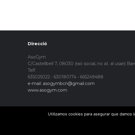
Direcció
AsoGym
C/Castellbell 7, 08030 (raó social, no at. al usari) Ba
Telf.
635025022 • 630180174 • 665249488
e-mail: asogymbcn@gmail.com
www.asogym.com
Utilizamos cookies para asegurar que damos la
© Copyright 2015. Asogym