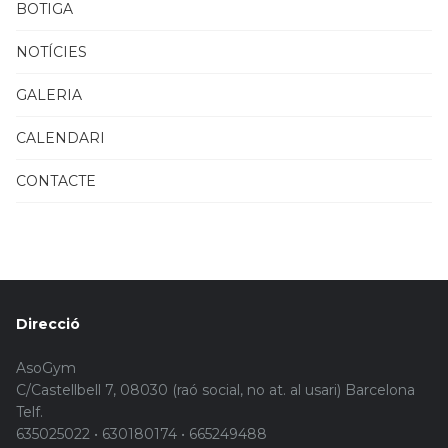
BOTIGA
NOTÍCIES
GALERIA
CALENDARI
CONTACTE
Direcció
AsoGym
C/Castellbell 7, 08030 (raó social, no at. al usari) Barcelona
Telf.
635025022 • 630180174 • 665249488