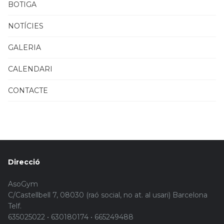
BOTIGA
NOTÍCIES
GALERIA
CALENDARI
CONTACTE
Direcció
AsoGym
C/Castellbell 7, 08030 (raó social, no at. al usari) Barcelona
Telf.
635025022 • 630180174 • 665249488