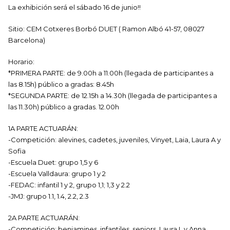
La exhibición será el sábado 16 de junio!!
Sitio: CEM Cotxeres Borbó DUET ( Ramon Albó 41-57, 08027
Barcelona)
Horario:
*PRIMERA PARTE: de 9.00h a 11.00h (llegada de participantes a
las 8.15h) público a gradas: 8.45h
*SEGUNDA PARTE: de 12.15h a 14.30h (llegada de participantes a
las 11.30h) público a gradas. 12.00h
1A PARTE ACTUARÁN:
-Competición: alevines, cadetes, juveniles, Vinyet, Laia, Laura A y
Sofia
-Escuela Duet: grupo 1,5 y 6
-Escuela Valldaura: grupo 1 y 2
-FEDAC: infantil 1 y 2, grupo 1,1; 1,3 y 2.2
-JMJ: grupo 1.1, 1.4, 2.2, 2.3
2A PARTE ACTUARÁN:
-Competición: benjamines, infantiles, seniors, Laura L y Anna.