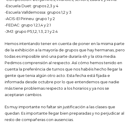
-Escuela Duet: grupos 2,3 y 4
-Escuela Valldemossa: grupos 1,2 y 3
-ACIS-El Pirineu: grupo 1 y 2
-FEDAC: grupo 1.2,1,4 y 2.1
-JMJ: grupo P5,1,2, 1.3, 2.1 y 2.4
Hemos intentando tener en cuenta de poner en la misma parte
de la exhibición a la mayoría de grupos que hay hermanas, pero
todas es imposible sinó una parte duraría 4h y la otra media.
Pedimos comprensión al respecto. Así cómo hemos tenido en
cuenta la preferéncia de turnos que nos habéis hecho llegar la
gente que tenia algún otro acto. Esta fecha está fijada e
informada desde octubre por lo que entendemos que nadie
más tiene problemas respecto a los horarios y ya nos se
aceptaran cambios.
Es muy importante no faltar sin justificación a las clases que
quedan. Es importante llegar bien preparadas y no perjudicar al
resto de compañeras con ausencias.