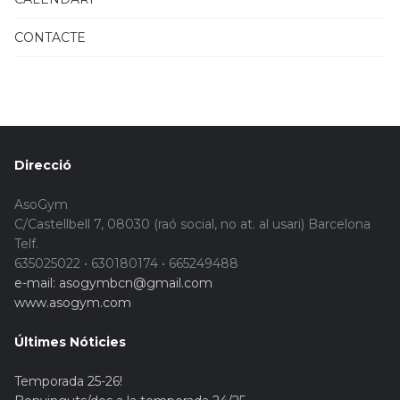
CONTACTE
Direcció
AsoGym
C/Castellbell 7, 08030 (raó social, no at. al usari) Barcelona
Telf.
635025022 • 630180174 • 665249488
e-mail: asogymbcn@gmail.com
www.asogym.com
Últimes Nóticies
Temporada 25-26!