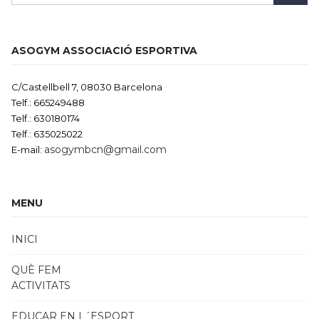
ASOGYM ASSOCIACIÓ ESPORTIVA
C/Castellbell 7, 08030 Barcelona
Telf.: 665249488
Telf.: 630180174
Telf.: 635025022
asogymbcn@gmail.com
E-mail:
MENU
INICI
QUÈ FEM
ACTIVITATS
EDUCAR EN L´ESPORT