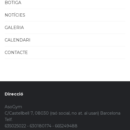
BOTIGA
NOTÍCIES
GALERIA
CALENDARI
CONTACTE
Direcció
AsoGym
C/Castellbell 7, 08030 (raó social, no at. al usari) Barcelona
Telf.
635025022 • 630180174 • 665249488